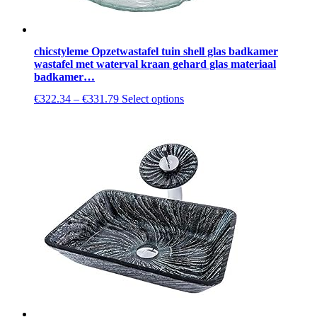
chicstyleme Opzetwastafel tuin shell glas badkamer
wastafel met waterval kraan gehard glas materiaal
badkamer…
This
€
322.34
–
€
331.79
Select options
product
has
multiple
variants.
The
options
may
be
chosen
on
the
product
page