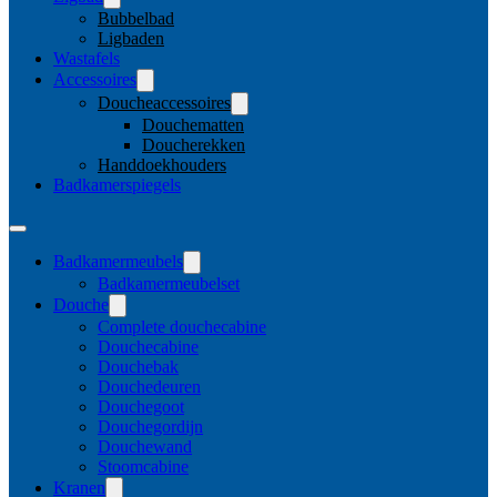
Bubbelbad
Ligbaden
Wastafels
Accessoires
Doucheaccessoires
Douchematten
Doucherekken
Handdoekhouders
Badkamerspiegels
Badkamermeubels
Badkamermeubelset
Douche
Complete douchecabine
Douchecabine
Douchebak
Douchedeuren
Douchegoot
Douchegordijn
Douchewand
Stoomcabine
Kranen