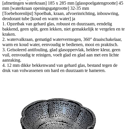
[afmetingen waterkraan] 185 x 285 mm [glasspoelgatengrootte] 45
voor…
mm [waterkraan openingsgatgrootte] 32-35 mm
quantity
[Toebehorenlijst] Spoelbak, kraan, afvoerinrichting, inbouwring,
deodorant tube [koud en warm water] ja
1. Opzetbak van gehard glas, robuust en duurzaam, eendelig
bakkend, geen split, geen lekken, niet gemakkelijk te vergelen en te
kraken.
2. watervalkraan, gematigd watervermogen, 360° draaischakelaar,
warm en koud water, eenvoudig te bedienen, mooi en praktisch.
3. Geïsoleerd antifouling, glad glasoppervlak, heldere kleur, geen
vuil, eenvoudig te reinigen, voelt glad en glad aan met een lichte
aanraking.
4. 12 mm dikke bekkenwand van gehard glas, bestand tegen de
druk van volwassenen om hard en duurzaam te hameren.