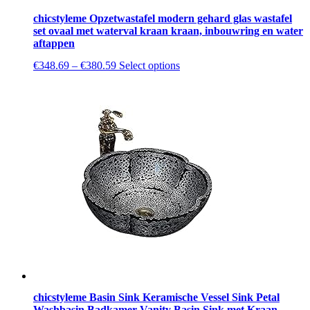
chicstyleme Opzetwastafel modern gehard glas wastafel
set ovaal met waterval kraan kraan, inbouwring en water
aftappen
This
€
348.69
–
€
380.59
Select options
product
has
multiple
variants.
The
options
may
be
chosen
on
the
product
page
chicstyleme Basin Sink Keramische Vessel Sink Petal
Washbasin Badkamer Vanity Basin Sink met Kraan