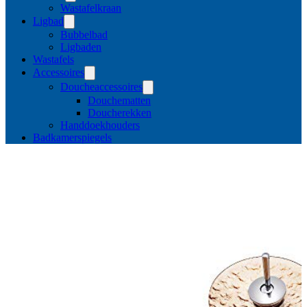
Wastafelkraan
Ligbad
Bubbelbad
Ligbaden
Wastafels
Accessoires
Doucheaccessoires
Douchematten
Doucherekken
Handdoekhouders
Badkamerspiegels