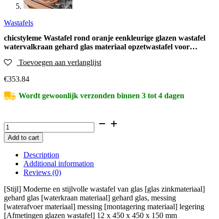
Wastafels
chicstyleme Wastafel rond oranje eenkleurige glazen wastafel
watervalkraan gehard glas materiaal opzetwastafel voor…
Toevoegen aan verlanglijst
€
353.84
Wordt gewoonlijk verzonden binnen 3 tot 4 dagen
chicstyleme
Wastafel
Add to cart
rond
oranje
Description
eenkleurige
Additional information
glazen
Reviews (0)
wastafel
watervalkraan
[Stijl] Moderne en stijlvolle wastafel van glas [glas zinkmateriaal]
gehard
gehard glas [waterkraan materiaal] gehard glas, messing
glas
[waterafvoer materiaal] messing [montagering materiaal] legering
materiaal
[Afmetingen glazen wastafel] 12 x 450 x 450 x 150 mm
opzetwastafel