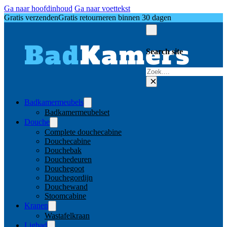
Ga naar hoofdinhoud
Ga naar voettekst
Gratis verzenden
Gratis retourneren binnen 30 dagen
Search site
Zoeken
×
Badkamermeubels
Badkamermeubelset
Douche
Complete douchecabine
Douchecabine
Douchebak
Douchedeuren
Douchegoot
Douchegordijn
Douchewand
Stoomcabine
Kranen
Wastafelkraan
Ligbad