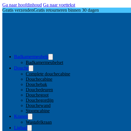
Ga naar hoofdinhoud
Ga naar voettekst
Gratis verzenden
Gratis retourneren binnen 30 dagen
Badkamermeubels
Badkamermeubelset
Douche
Complete douchecabine
Douchecabine
Douchebak
Douchedeuren
Douchegoot
Douchegordijn
Douchewand
Stoomcabine
Kranen
Wastafelkraan
Ligbad