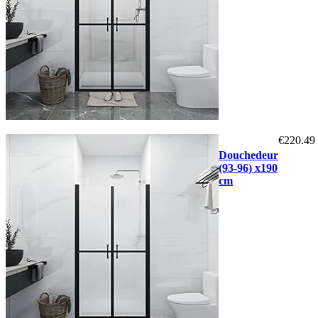
€
220.49
Douchedeur
(93-96) x190
cm