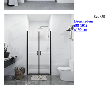
€
207.8
Douchedeur
(98-101)
x190 cm