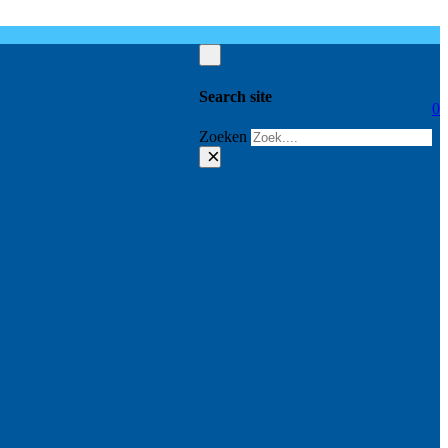
Search site
0
Zoeken
×