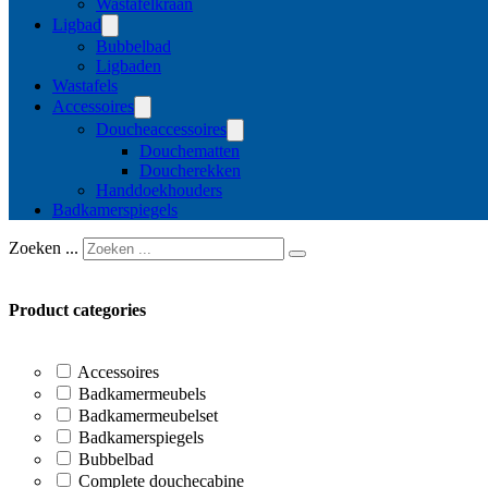
Wastafelkraan
Ligbad
Bubbelbad
Ligbaden
Wastafels
Accessoires
Doucheaccessoires
Douchematten
Doucherekken
Handdoekhouders
Badkamerspiegels
Zoeken ...
Product categories
Accessoires
Badkamermeubels
Badkamermeubelset
Badkamerspiegels
Bubbelbad
Complete douchecabine