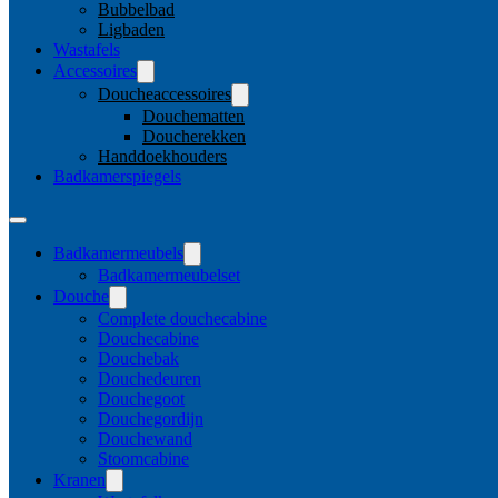
Bubbelbad
Ligbaden
Wastafels
Accessoires
Doucheaccessoires
Douchematten
Doucherekken
Handdoekhouders
Badkamerspiegels
Badkamermeubels
Badkamermeubelset
Douche
Complete douchecabine
Douchecabine
Douchebak
Douchedeuren
Douchegoot
Douchegordijn
Douchewand
Stoomcabine
Kranen