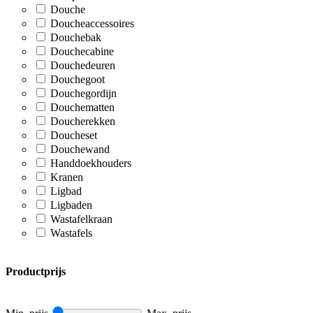
Douche
Doucheaccessoires
Douchebak
Douchecabine
Douchedeuren
Douchegoot
Douchegordijn
Douchematten
Doucherekken
Doucheset
Douchewand
Handdoekhouders
Kranen
Ligbad
Ligbaden
Wastafelkraan
Wastafels
Productprijs