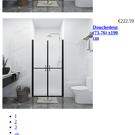
€
222.59
Douchedeur
(73-76) x190
cm
1
2
3
→