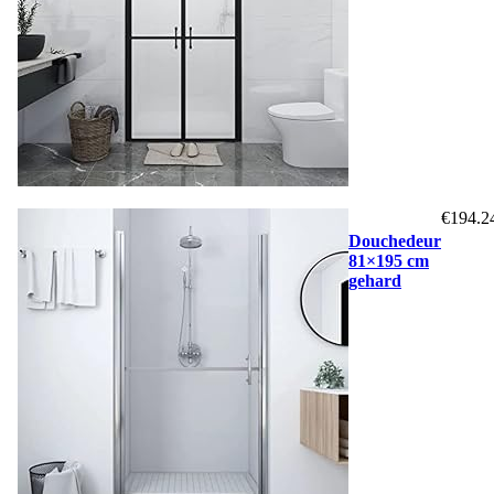
€
194.2
Douchedeur
81×195 cm
gehard