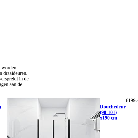
en worden
en draaideuren.
erspreidt in de
ragen aan de
€
199.
)
Douchedeur
(98-101)
x190 cm