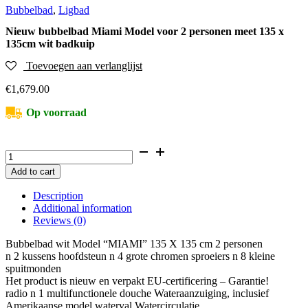
Bubbelbad
,
Ligbad
Nieuw bubbelbad Miami Model voor 2 personen meet 135 x
135cm wit badkuip
Toevoegen aan verlanglijst
€
1,679.00
Op voorraad
Nieuw
bubbelbad
Add to cart
Miami
Model
Description
voor
Additional information
2
Reviews (0)
personen
meet
Bubbelbad wit Model “MIAMI” 135 X 135 cm 2 personen
135
n 2 kussens hoofdsteun n 4 grote chromen sproeiers n 8 kleine
x
spuitmonden
135cm
Het product is nieuw en verpakt EU-certificering – Garantie!
wit
radio n 1 multifunctionele douche Wateraanzuiging, inclusief
badkuip
Amerikaanse model waterval Watercirculatie