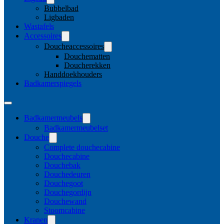
Bubbelbad
Ligbaden
Wastafels
Accessoires
Doucheaccessoires
Douchematten
Doucherekken
Handdoekhouders
Badkamerspiegels
Badkamermeubels
Badkamermeubelset
Douche
Complete douchecabine
Douchecabine
Douchebak
Douchedeuren
Douchegoot
Douchegordijn
Douchewand
Stoomcabine
Kranen