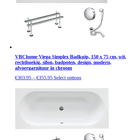
VBChome Viega Simplex Badkuip, 150 x 75 cm, wit,
rechthoekig, sifon, badpoten, design, modern,
afvoergarnituur in chroom
This
€
303.95
–
€
355.95
Select options
product
has
multiple
variants.
The
options
may
be
chosen
on
the