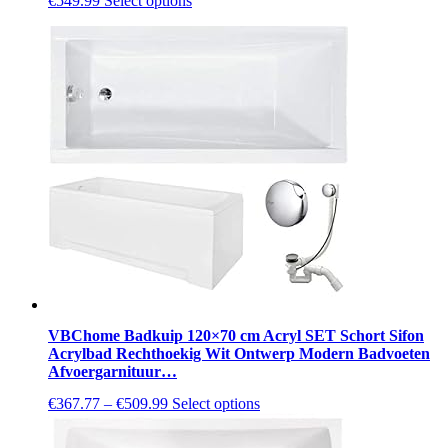
€
549.99
Select options
product
has
multiple
variants.
The
options
may
be
chosen
on
the
product
page
VBChome Badkuip 120×70 cm Acryl SET Schort Sifon
Acrylbad Rechthoekig Wit Ontwerp Modern Badvoeten
Afvoergarnituur…
This
€
367.77
–
€
509.99
Select options
product
has