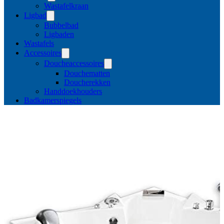
Wastafelkraan
Ligbad
Bubbelbad
Ligbaden
Wastafels
Accessoires
Doucheaccessoires
Douchematten
Doucherekken
Handdoekhouders
Badkamerspiegels