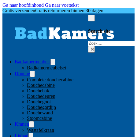
Ga naar hoofdinhoud
Ga naar voettekst
Gratis verzenden
Gratis retourneren binnen 30 dagen
Search site
Zoeken
×
Badkamermeubels
Badkamermeubelset
Douche
Complete douchecabine
Douchecabine
Douchebak
Douchedeuren
Douchegoot
Douchegordijn
Douchewand
Stoomcabine
Kranen
Wastafelkraan
Ligbad