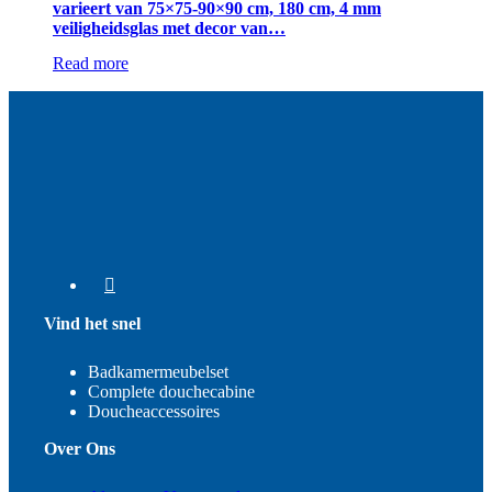
varieert van 75×75-90×90 cm, 180 cm, 4 mm
veiligheidsglas met decor van…
Read more
Vind het snel
Badkamermeubelset
Complete douchecabine
Doucheaccessoires
Over Ons