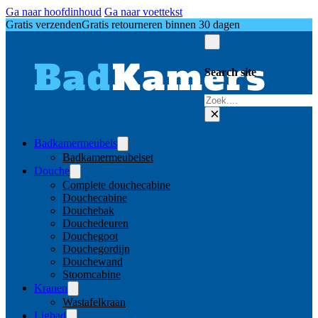
Ga naar hoofdinhoud
Ga naar voettekst
Gratis verzenden
Gratis retourneren binnen 30 dagen
Search site
Zoeken
×
Badkamermeubels
Badkamermeubelset
Douche
Complete douchecabine
Douchecabine
Douchebak
Douchedeuren
Douchegoot
Douchegordijn
Douchewand
Stoomcabine
Kranen
Wastafelkraan
Ligbad