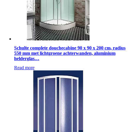
on
the
product
page
Schulte complete douchecabine 90 x 90 x 200 cm, radius
550 mm met lichtgroene achterwanden, aluminium
helderglas…
Read more