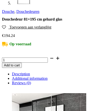
Douche
,
Douchedeuren
Douchedeur 81×195 cm gehard glas
Toevoegen aan verlanglijst
€
194.24
Op voorraad
Douchedeur
81x195
Add to cart
cm
gehard
Description
glas
Additional information
quantity
Reviews (0)