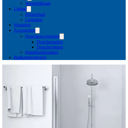
Wastafelkraan
Ligbad
Bubbelbad
Ligbaden
Wastafels
Accessoires
Doucheaccessoires
Douchematten
Doucherekken
Handdoekhouders
Badkamerspiegels