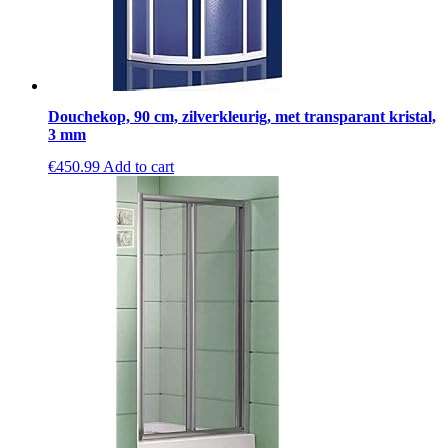
Douchekop, 90 cm, zilverkleurig, met transparant kristal,
3 mm
€
450.99
Add to cart