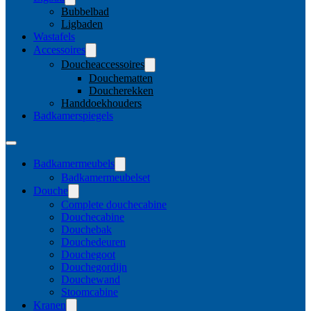
Bubbelbad
Ligbaden
Wastafels
Accessoires
Doucheaccessoires
Douchematten
Doucherekken
Handdoekhouders
Badkamerspiegels
Badkamermeubels
Badkamermeubelset
Douche
Complete douchecabine
Douchecabine
Douchebak
Douchedeuren
Douchegoot
Douchegordijn
Douchewand
Stoomcabine
Kranen