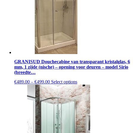
be
chosen
on
the
product
page
GRANISUD Douchecabine van transparant kristalglas, 6
mm, 1 zijde (nische) – opening voor deuren – model Sirio
(breedte…
This
€
489.00
–
€
499.00
Select options
product
has
multiple
variants.
The
options
may
be
chosen