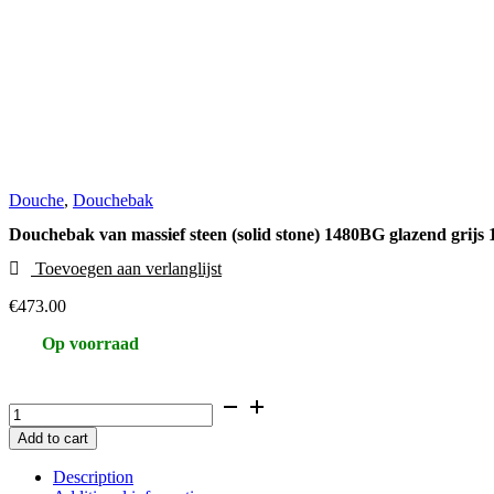
Douche
,
Douchebak
Douchebak van massief steen (solid stone) 1480BG glazend grijs
Toevoegen aan verlanglijst
€
473.00
Op voorraad
Douchebak
van
Add to cart
massief
steen
Description
(solid