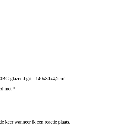
1480BG glazend grijs 140x80x4,5cm”
erd met
*
e keer wanneer ik een reactie plaats.