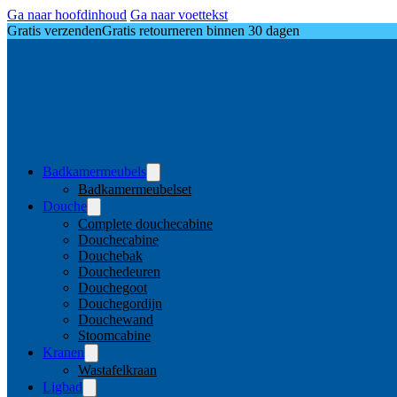
Ga naar hoofdinhoud
Ga naar voettekst
Gratis verzenden
Gratis retourneren binnen 30 dagen
Badkamermeubels
Badkamermeubelset
Douche
Complete douchecabine
Douchecabine
Douchebak
Douchedeuren
Douchegoot
Douchegordijn
Douchewand
Stoomcabine
Kranen
Wastafelkraan
Ligbad