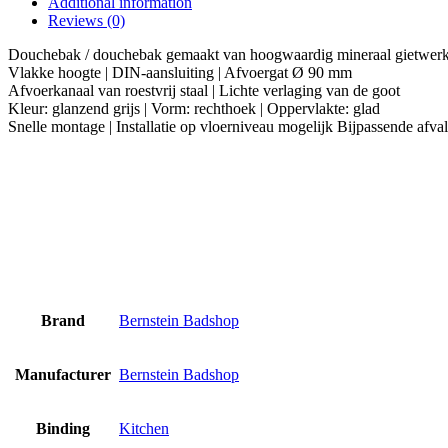
Additional information
stone)
Reviews (0)
1480BG
glazend
Douchebak / douchebak gemaakt van hoogwaardig mineraal gietwerk 
grijs
Vlakke hoogte | DIN-aansluiting | Afvoergat Ø 90 mm
140x80x4,5cm
Afvoerkanaal van roestvrij staal | Lichte verlaging van de goot
quantity
Kleur: glanzend grijs | Vorm: rechthoek | Oppervlakte: glad
Snelle montage | Installatie op vloerniveau mogelijk Bijpassende a
Brand
Bernstein Badshop
Manufacturer
Bernstein Badshop
Binding
Kitchen