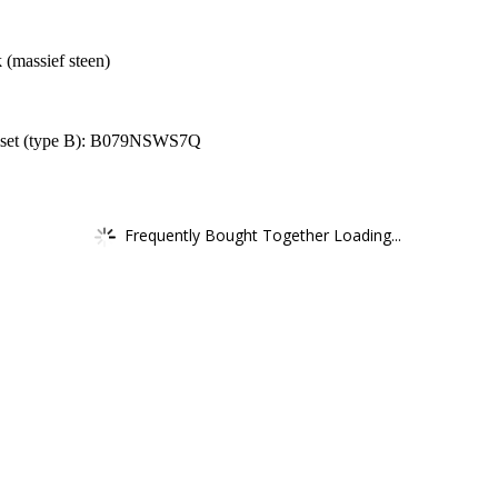
(massief steen)
fvalset (type B): B079NSWS7Q
Frequently Bought Together Loading...