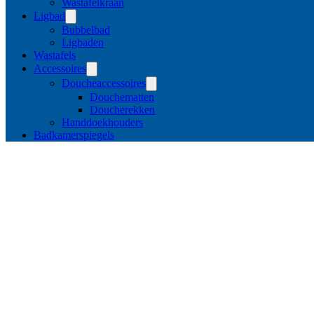
Wastafelkraan
Ligbad
Bubbelbad
Ligbaden
Wastafels
Accessoires
Doucheaccessoires
Douchematten
Doucherekken
Handdoekhouders
Badkamerspiegels