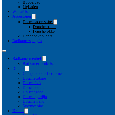
Bubbelbad
Ligbaden
Wastafels
Accessoires
Doucheaccessoires
Douchematten
Doucherekken
Handdoekhouders
Badkamerspiegels
Badkamermeubels
Badkamermeubelset
Douche
Complete douchecabine
Douchecabine
Douchebak
Douchedeuren
Douchegoot
Douchegordijn
Douchewand
Stoomcabine
Kranen