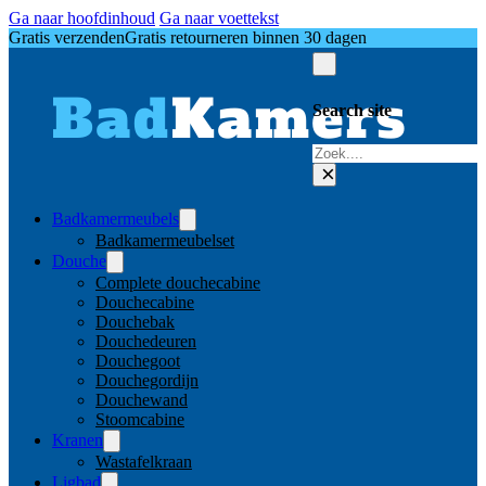
Ga naar hoofdinhoud
Ga naar voettekst
Gratis verzenden
Gratis retourneren binnen 30 dagen
Search site
Zoeken
×
Badkamermeubels
Badkamermeubelset
Douche
Complete douchecabine
Douchecabine
Douchebak
Douchedeuren
Douchegoot
Douchegordijn
Douchewand
Stoomcabine
Kranen
Wastafelkraan
Ligbad