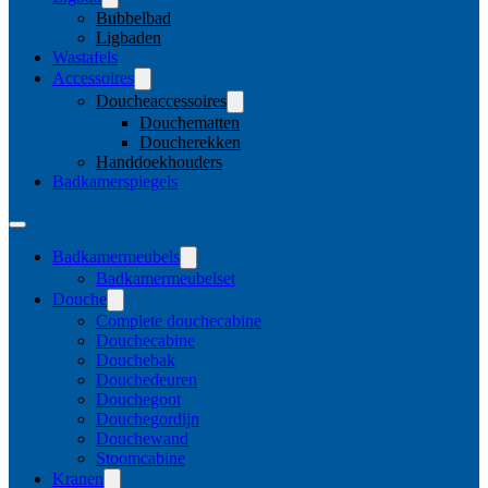
Bubbelbad
Ligbaden
Wastafels
Accessoires
Doucheaccessoires
Douchematten
Doucherekken
Handdoekhouders
Badkamerspiegels
Badkamermeubels
Badkamermeubelset
Douche
Complete douchecabine
Douchecabine
Douchebak
Douchedeuren
Douchegoot
Douchegordijn
Douchewand
Stoomcabine
Kranen