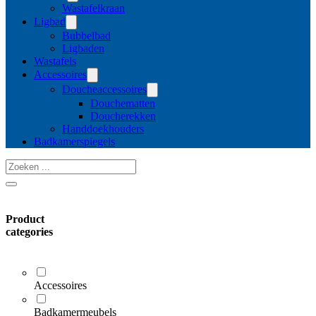
Wastafelkraan
Ligbad
Bubbelbad
Ligbaden
Wastafels
Accessoires
Doucheaccessoires
Douchematten
Doucherekken
Handdoekhouders
Badkamerspiegels
Zoeken
...
Product
categories
Accessoires
Badkamermeubels