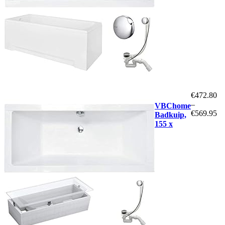
€
472.80
–
VBChome
€
569.95
Badkuip,
155 x