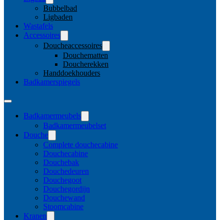
Bubbelbad
Ligbaden
Wastafels
Accessoires
Doucheaccessoires
Douchematten
Doucherekken
Handdoekhouders
Badkamerspiegels
Badkamermeubels
Badkamermeubelset
Douche
Complete douchecabine
Douchecabine
Douchebak
Douchedeuren
Douchegoot
Douchegordijn
Douchewand
Stoomcabine
Kranen