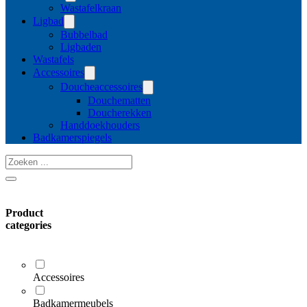
Wastafelkraan
Ligbad
Bubbelbad
Ligbaden
Wastafels
Accessoires
Doucheaccessoires
Douchematten
Doucherekken
Handdoekhouders
Badkamerspiegels
Zoeken
...
Product
categories
Accessoires
Badkamermeubels