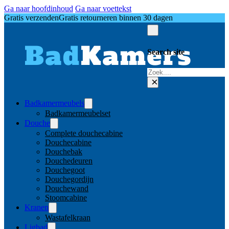
Ga naar hoofdinhoud
Ga naar voettekst
Gratis verzenden
Gratis retourneren binnen 30 dagen
Search site
Zoeken
×
Badkamermeubels
Badkamermeubelset
Douche
Complete douchecabine
Douchecabine
Douchebak
Douchedeuren
Douchegoot
Douchegordijn
Douchewand
Stoomcabine
Kranen
Wastafelkraan
Ligbad