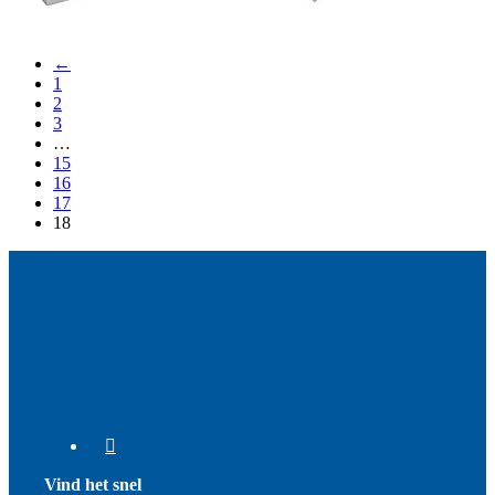
←
1
2
3
…
15
16
17
18
Vind het snel