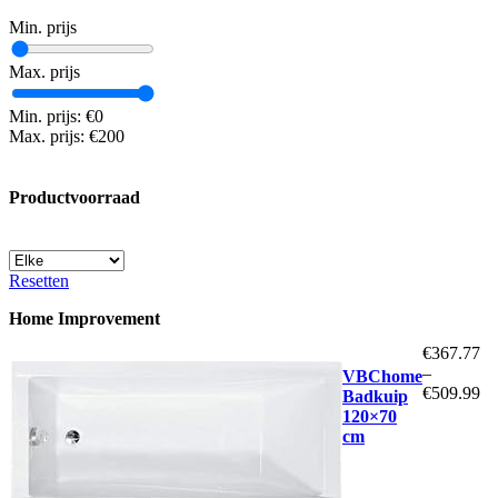
Min. prijs
Max. prijs
Min. prijs: €0
Max. prijs: €200
Productvoorraad
Resetten
Home Improvement
€
367.77
–
VBChome
€
509.99
Badkuip
120×70
cm